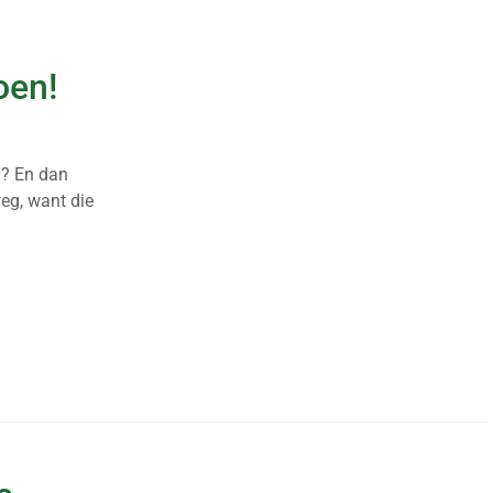
oen!
g? En dan
eg, want die