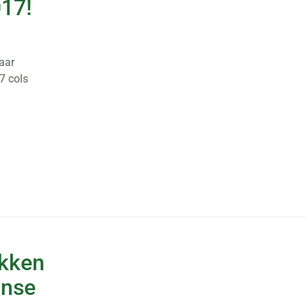
017!
aar
 7 cols
okken
anse