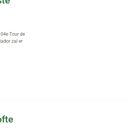
ste
 104e Tour de
tador zal er
ofte