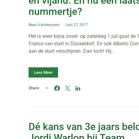
en vijand. En nu een laat
nummertje?
Beau Vandevyvere
Juni 27, 2017
Het is weer bijna zover: op zaterdag 1 juli gaat de
France van start in Düsseldorf. En ook Alberto Con
aan de start verschijnen. Dan toch! Hij…
Lees Meer
Share
Dé kans van 3e jaars bel
Jordi Warlop bij Team