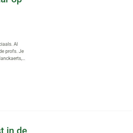
ciaals. Al
de profs. Je
Planckaerts,…
t in de