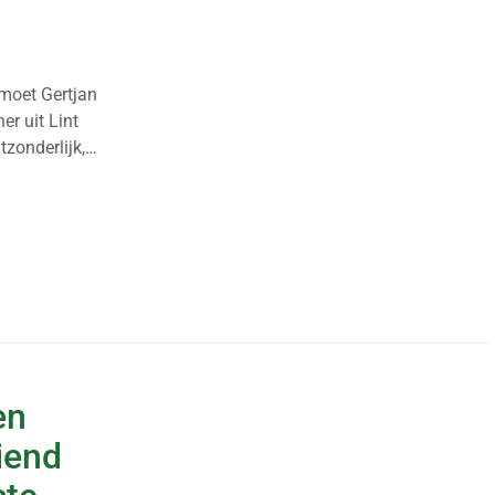
moet Gertjan
r uit Lint
tzonderlijk,…
en
iend