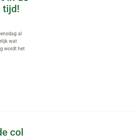
tijd!
oensdag al
lijk wat
g wordt het
de col