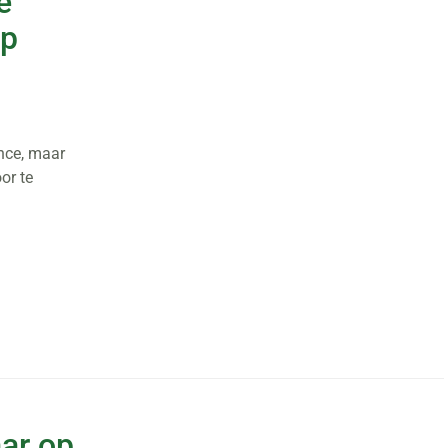
e
op
nce, maar
or te
ar op