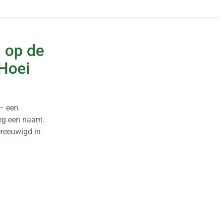
n op de
Hoei
 – een
eeg een naam.
ereeuwigd in