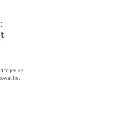
:
t
d tegen de
 zowat het