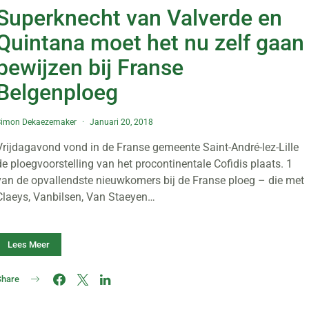
Superknecht van Valverde en
Quintana moet het nu zelf gaan
bewijzen bij Franse
Belgenploeg
Simon Dekaezemaker
Januari 20, 2018
Vrijdagavond vond in de Franse gemeente Saint-André-lez-Lille
de ploegvoorstelling van het procontinentale Cofidis plaats. 1
van de opvallendste nieuwkomers bij de Franse ploeg – die met
Claeys, Vanbilsen, Van Staeyen…
Lees Meer
Share