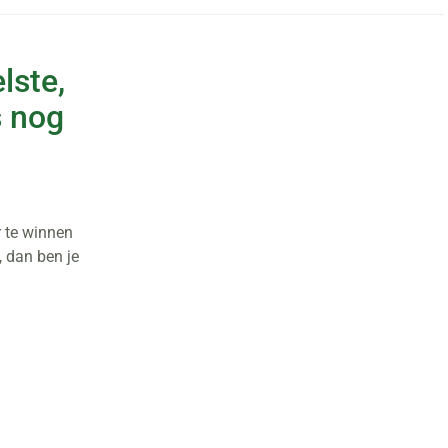
lste,
s nog
r te winnen
, dan ben je