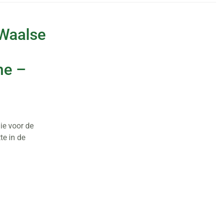
 Waalse
he –
die voor de
te in de