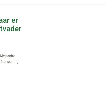
aar er
otvader
 Alejandro
ière won hij