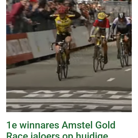
1e winnares Amstel Gold
Race jaloers op huidige