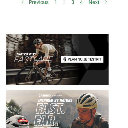
Berichten
Previous
1
2
3
4
Next
paginering