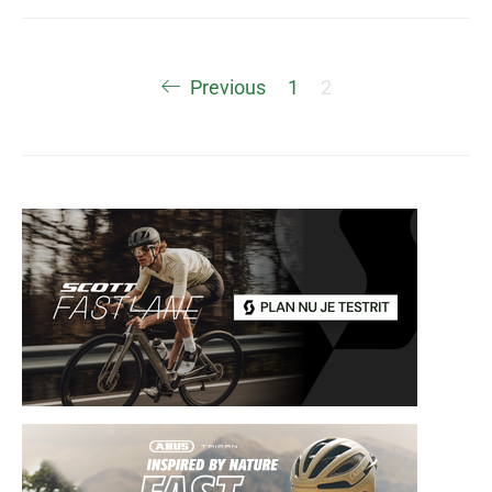
Berichten
Previous
1
2
paginering