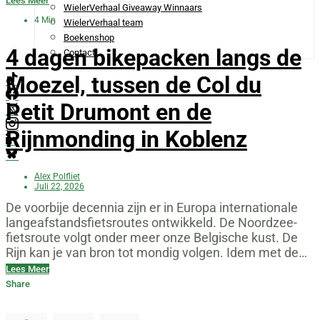
Lees Meer
WielerVerhaal Giveaway Winnaars
4 Min
WielerVerhaal team
Boekenshop
4 dagen bikepacken langs de
Contact
Moezel, tussen de Col du
Petit Drumont en de
Rijnmonding in Koblenz
Alex Polfliet
Juli 22, 2026
De voorbije decennia zijn er in Europa internationale
langeafstandsfietsroutes ontwikkeld. De Noordzee-
fietsroute volgt onder meer onze Belgische kust. De
Rijn kan je van bron tot mondig volgen. Idem met de…
Lees Meer
Share