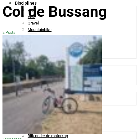
Disciplines
Col de Bussang
Weg
Veld
Gravel
Mountainbike
2 Posts
Baan
Para Cycling
Vrouwen
Mannen
Routes En Hellingen
WielerVerhaal Fietsroutes
GPX Fietsroutes
Cols en Hellingen
Materiaal
Materiaal
Reviews
Nieuwsbrief
Leestips
Fotospecials
Extra
Blik onder de motorkap