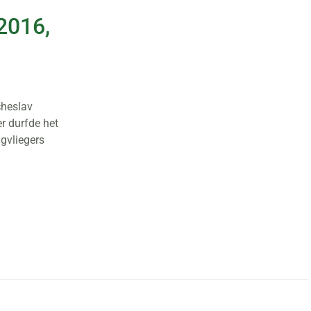
2016,
cheslav
r durfde het
agvliegers