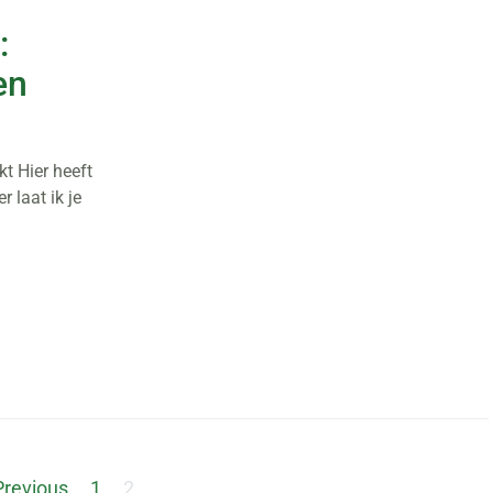
:
en
t Hier heeft
 laat ik je
Berichten
Previous
1
2