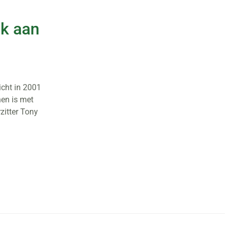
nk aan
icht in 2001
nen is met
zitter Tony