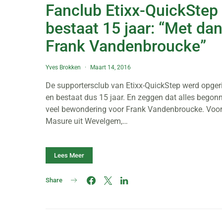
Fanclub Etixx-QuickStep
bestaat 15 jaar: “Met da
Frank Vandenbroucke”
Yves Brokken
Maart 14, 2016
De supportersclub van Etixx-QuickStep werd opger
en bestaat dus 15 jaar. En zeggen dat alles begon
veel bewondering voor Frank Vandenbroucke. Voor
Masure uit Wevelgem,…
Lees Meer
Share