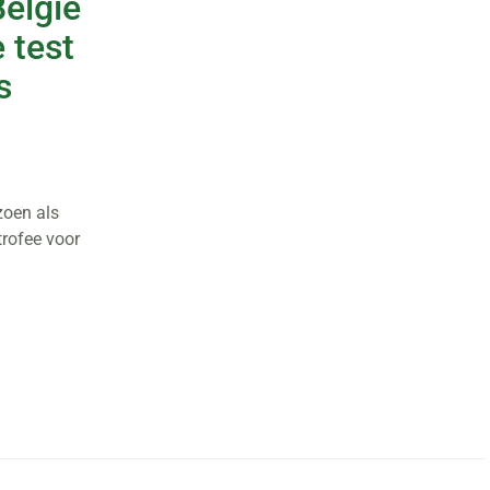
België
e test
s
zoen als
trofee voor