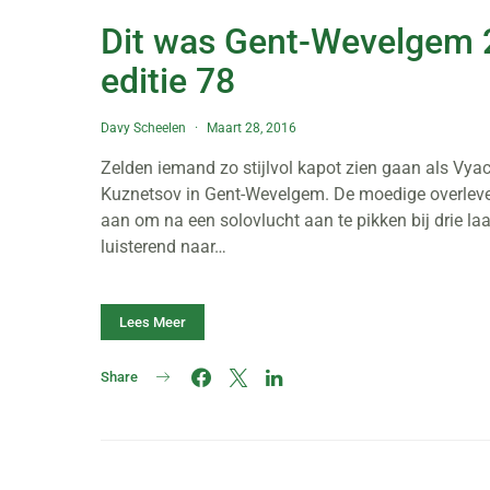
Dit was Gent-Wevelgem 
editie 78
Davy Scheelen
Maart 28, 2016
Zelden iemand zo stijlvol kapot zien gaan als Vya
Kuznetsov in Gent-Wevelgem. De moedige overleve
aan om na een solovlucht aan te pikken bij drie la
luisterend naar…
Lees Meer
Share