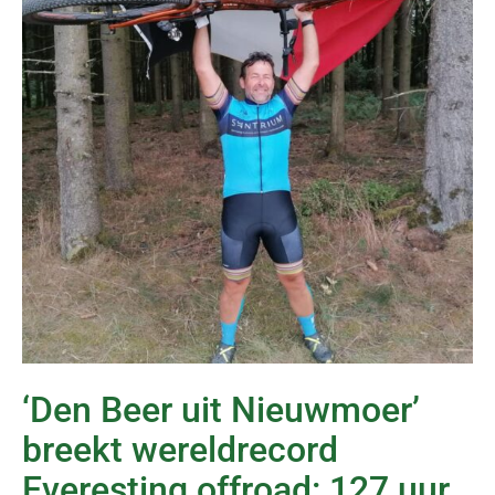
‘Den Beer uit Nieuwmoer’
breekt wereldrecord
Everesting offroad: 127 uur