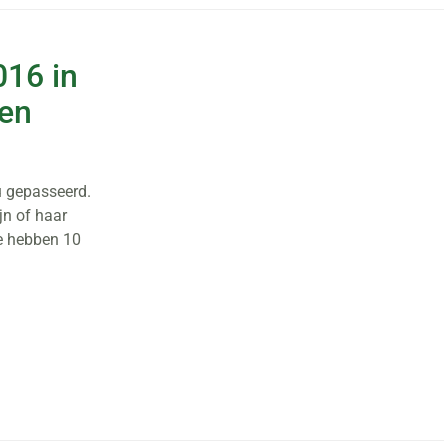
016 in
en
u gepasseerd.
jn of haar
We hebben 10