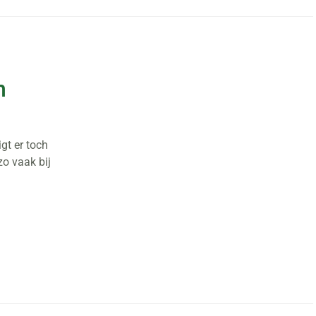
n
igt er toch
zo vaak bij