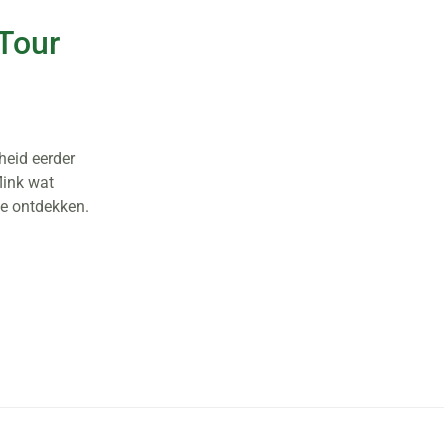
 Tour
heid eerder
flink wat
te ontdekken.