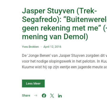
Jasper Stuyven (Trek-
Segafredo): “Buitenwerel
geen rekening met me” (
mening van Demol)
Yves Brokken
April 12, 2016
De ‘Jonge Benen’ van Jasper Stuyven zorgden dit v
voor het nodige slopingswerk in het peloton. In Ku
Kuurne wist hij op zijn eentje een jagende meute a
Lees Meer
Share