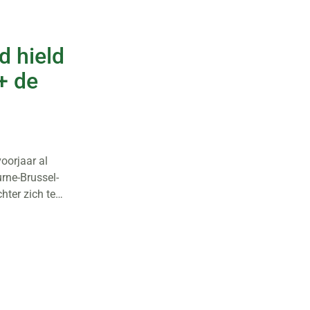
d hield
+ de
oorjaar al
urne-Brussel-
chter zich te…