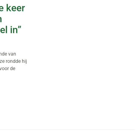
e keer
n
l in”
onde van
e rondde hij
voor de