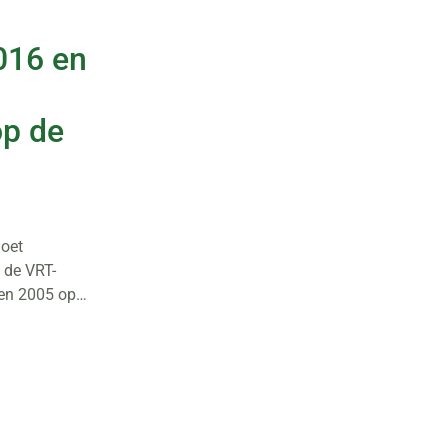
016 en
p de
moet
 de VRT-
ren 2005 op…