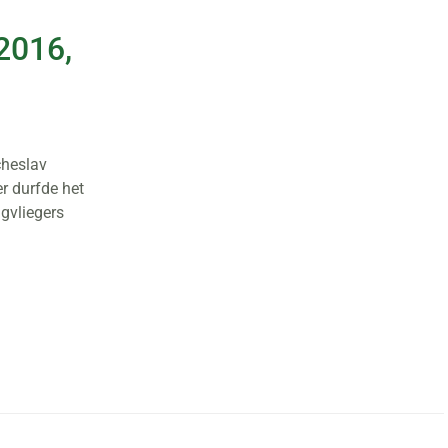
2016,
cheslav
r durfde het
agvliegers