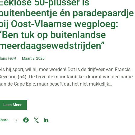
Eeklose 50-plusser is
buitenbeentje én paradepaardje
bij Oost-Vlaamse wegploeg:
“Ben tuk op buitenlandse
meerdaagsewedstrijden”
ans Fruyt
Maart 8, 2025
Als hij sport, wil hij moe worden! Dat is de drijfveer van Francis
Sevenoo (54). De fervente mountainbiker droomt van deelname
aan de Cape Epic, maar beseft dat het niet makkelijk…
Lees Meer
Share