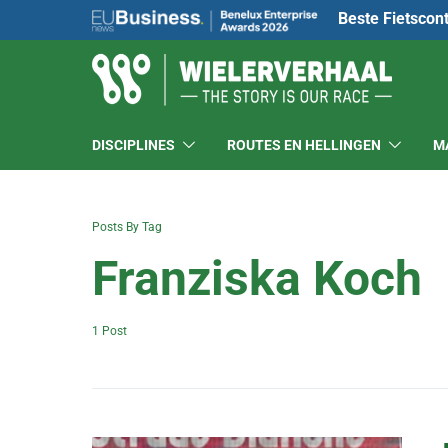
Beste Fietscon
DISCIPLINES
ROUTES EN HELLINGEN
M
Posts By Tag
Franziska Koch
1 Post