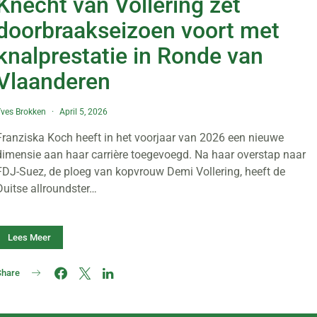
Knecht van Vollering zet
doorbraakseizoen voort met
knalprestatie in Ronde van
Vlaanderen
ves Brokken
April 5, 2026
Franziska Koch heeft in het voorjaar van 2026 een nieuwe
dimensie aan haar carrière toegevoegd. Na haar overstap naar
FDJ-Suez, de ploeg van kopvrouw Demi Vollering, heeft de
Duitse allroundster…
Lees Meer
Share