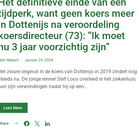
Het definitieve einde van een
tijdperk, want geen koers meer
in Dottenijs na veroordeling
koersdirecteur (73): “Ik moet
nu 3 jaar voorzichtig zijn”
Wim Redant
Januari 29, 2024
Het zware ongeval in de koers van Dottenijs in 2019 zindert nog
steeds na. De jonge renner Stef Loos overleed in het ziekenhuis
aan zijn verwondingen nadat hij op een…
Lees Meer
Share