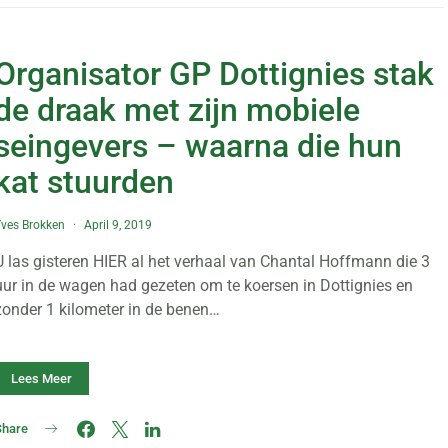
Organisator GP Dottignies stak
de draak met zijn mobiele
seingevers – waarna die hun
kat stuurden
ves Brokken
April 9, 2019
U las gisteren HIER al het verhaal van Chantal Hoffmann die 3
uur in de wagen had gezeten om te koersen in Dottignies en
zonder 1 kilometer in de benen…
Lees Meer
Share