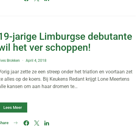
19-jarige Limburgse debutante
wil het ver schoppen!
ves Brokken
April 4, 2018
Vorig jaar zette ze een streep onder het triatlon en voortaan zet
ze alles op de koers. Bij Keukens Redant krijgt Lone Meertens
alle kansen om aan haar dromen te…
Lees Meer
Share