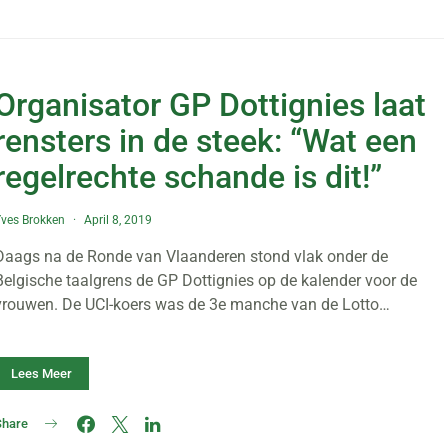
Organisator GP Dottignies laat
rensters in de steek: “Wat een
regelrechte schande is dit!”
ves Brokken
April 8, 2019
Daags na de Ronde van Vlaanderen stond vlak onder de
Belgische taalgrens de GP Dottignies op de kalender voor de
vrouwen. De UCI-koers was de 3e manche van de Lotto…
Lees Meer
Share