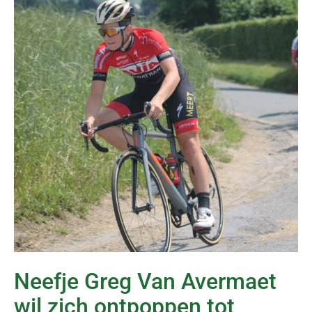
Neefje Greg Van Avermaet
wil zich ontpoppen tot