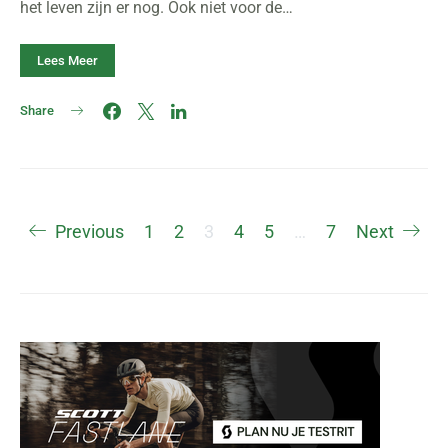
het leven zijn er nog. Ook niet voor de…
Lees Meer
Share
Berichten
Previous
1
2
3
4
5
…
7
Next
paginering