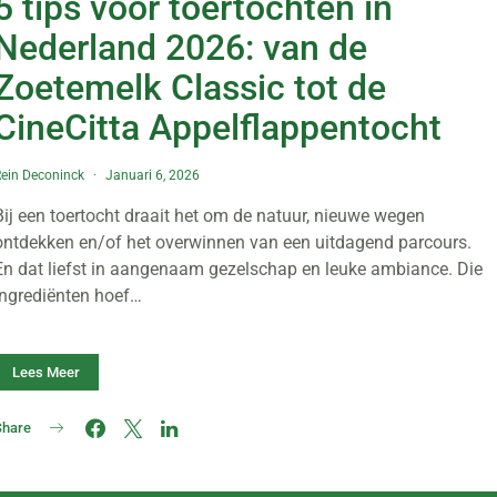
5 tips voor toertochten in
Nederland 2026: van de
Zoetemelk Classic tot de
CineCitta Appelflappentocht
ein Deconinck
Januari 6, 2026
Bij een toertocht draait het om de natuur, nieuwe wegen
ontdekken en/of het overwinnen van een uitdagend parcours.
En dat liefst in aangenaam gezelschap en leuke ambiance. Die
ingrediënten hoef…
Lees Meer
Share