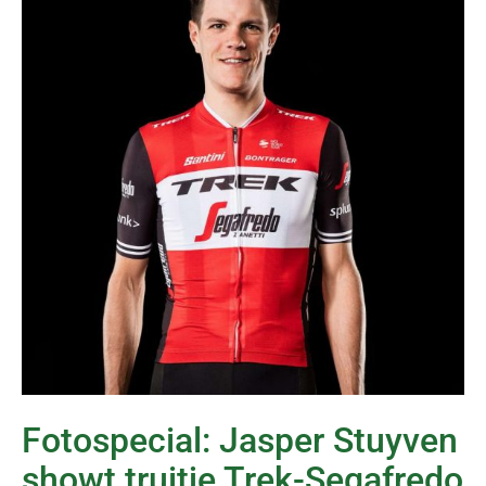
Fotospecial: Jasper Stuyven
showt truitje Trek-Segafredo