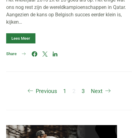
ons nog rest zijn de wereldkampioenschappen in Qatar.
Aangezien de kans op Belgisch succes eerder klein is,
kijken…
Lees Meer
Share
Berichten
Previous
1
2
3
Next
paginering