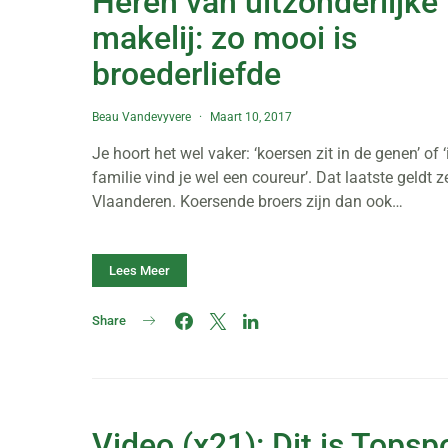
Heren van uitzonderlijke
makelij: zo mooi is
broederliefde
Beau Vandevyvere
Maart 10, 2017
Je hoort het wel vaker: ‘koersen zit in de genen’ of ‘
familie vind je wel een coureur’. Dat laatste geldt z
Vlaanderen. Koersende broers zijn dan ook…
Lees Meer
Share
Video (x21): Dit is Topsp