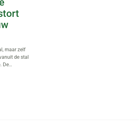
e
stort
uw
al, maar zelf
vanuit de stal
e. De…