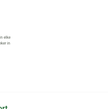
in elke
eker in
ort