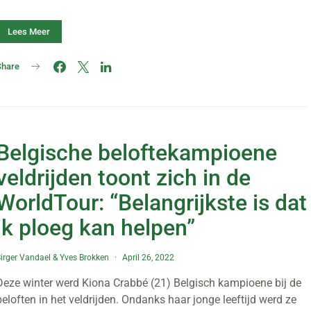
Lees Meer
Share
Belgische beloftekampioene
veldrijden toont zich in de
WorldTour: “Belangrijkste is dat
ik ploeg kan helpen”
irger Vandael
&
Yves Brokken
April 26, 2022
Deze winter werd Kiona Crabbé (21) Belgisch kampioene bij de
beloften in het veldrijden. Ondanks haar jonge leeftijd werd ze