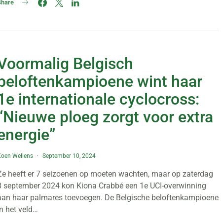
Share
Voormalig Belgisch
beloftenkampioene wint haar
1e internationale cyclocross:
“Nieuwe ploeg zorgt voor extra
energie”
Koen Wellens
September 10, 2024
Ze heeft er 7 seizoenen op moeten wachten, maar op zaterdag
8 september 2024 kon Kiona Crabbé een 1e UCI-overwinning
aan haar palmares toevoegen. De Belgische beloftenkampioene
in het veld…