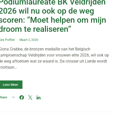
Podiumlaureate BK Veldrijden
2026 wil nu ook op de weg
scoren: “Moet helpen om mijn
droom te realiseren”
lex Polfliet
Maart 2, 2026
Kiona Crabbe, de bronzen medaille van het Belgisch
kampioenschap Veldrijden voor vrouwen elite 2026, wil ook op
de weg aftoetsen wat ze waard is. De crosser uit Lierde wordt
voortaan…
Lees Meer
Share