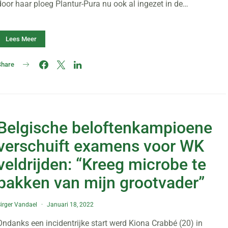
door haar ploeg Plantur-Pura nu ook al ingezet in de…
Lees Meer
Share
Belgische beloftenkampioene
verschuift examens voor WK
veldrijden: “Kreeg microbe te
pakken van mijn grootvader”
irger Vandael
Januari 18, 2022
Ondanks een incidentrijke start werd Kiona Crabbé (20) in