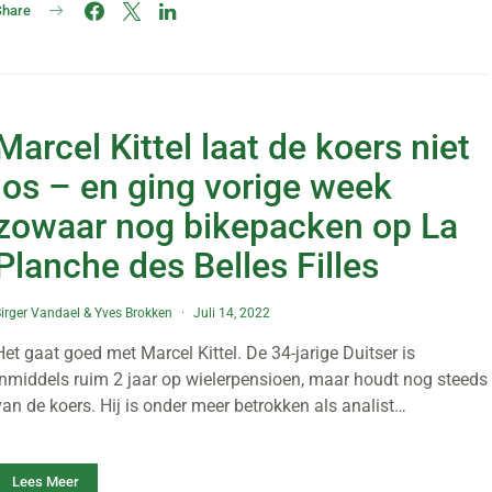
Share
Marcel Kittel laat de koers niet
los – en ging vorige week
zowaar nog bikepacken op La
Planche des Belles Filles
irger Vandael
&
Yves Brokken
Juli 14, 2022
Het gaat goed met Marcel Kittel. De 34-jarige Duitser is
inmiddels ruim 2 jaar op wielerpensioen, maar houdt nog steeds
van de koers. Hij is onder meer betrokken als analist…
Lees Meer