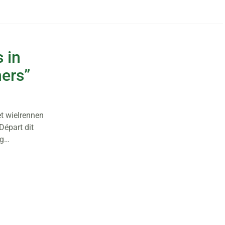
s in
ners”
t wielrennen
Départ dit
ng…