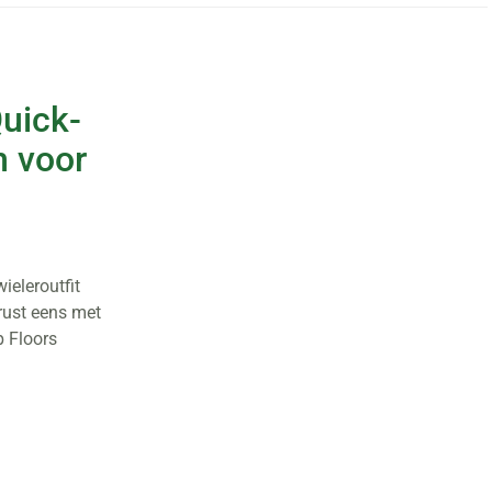
uick-
m voor
ieleroutfit
erust eens met
 Floors