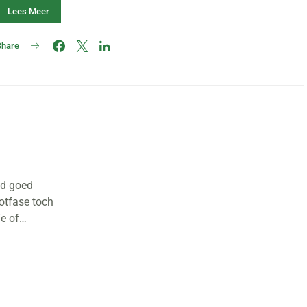
Lees Meer
Share
nd goed
lotfase toch
7e of…