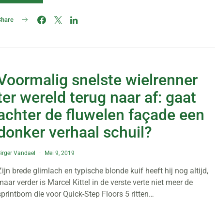
Share
Voormalig snelste wielrenner
ter wereld terug naar af: gaat
achter de fluwelen façade een
donker verhaal schuil?
irger Vandael
Mei 9, 2019
Zijn brede glimlach en typische blonde kuif heeft hij nog altijd,
maar verder is Marcel Kittel in de verste verte niet meer de
sprintbom die voor Quick-Step Floors 5 ritten…