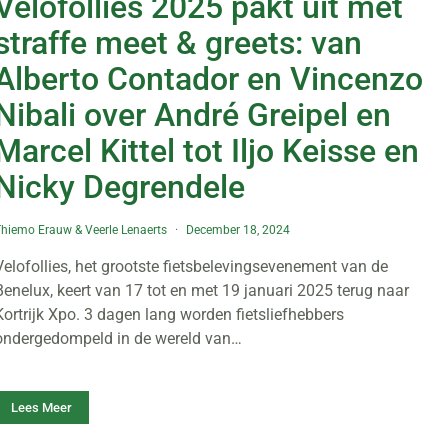
Velofollies 2025 pakt uit met
straffe meet & greets: van
Alberto Contador en Vincenzo
Nibali over André Greipel en
Marcel Kittel tot Iljo Keisse en
Nicky Degrendele
Thiemo Erauw
&
Veerle Lenaerts
December 18, 2024
Velofollies, het grootste fietsbelevingsevenement van de
Benelux, keert van 17 tot en met 19 januari 2025 terug naar
Kortrijk Xpo. 3 dagen lang worden fietsliefhebbers
ondergedompeld in de wereld van…
Lees Meer