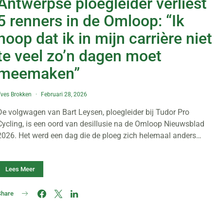
Antwerpse ploegleider verliest
5 renners in de Omloop: “Ik
hoop dat ik in mijn carrière niet
te veel zo’n dagen moet
meemaken”
ves Brokken
Februari 28, 2026
De volgwagen van Bart Leysen, ploegleider bij Tudor Pro
Cycling, is een oord van desillusie na de Omloop Nieuwsblad
2026. Het werd een dag die de ploeg zich helemaal anders…
Lees Meer
Share