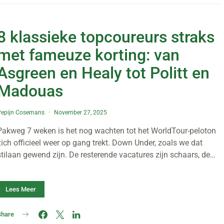
8 klassieke topcoureurs straks
met fameuze korting: van
Asgreen en Healy tot Politt en
Madouas
Pepijn Cosemans
November 27, 2025
Pakweg 7 weken is het nog wachten tot het WorldTour-peloton
zich officieel weer op gang trekt. Down Under, zoals we dat
stilaan gewend zijn. De resterende vacatures zijn schaars, de…
Lees Meer
Share