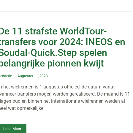
De 11 strafste WorldTour-
transfers voor 2024: INEOS en
Soudal-Quick.Step spelen
belangrijke pionnen kwijt
edactie
Augustus 11, 2023
In het wielrennen is 1 augustus officieel de datum vanaf
wanneer transfers mogen worden gerealiseerd. De maand is 11
dagen oud en binnen het internationale wielrennen werden al
heel wat opmerkelijke…
Lees Meer