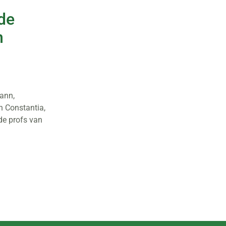
 de
n
ann,
n Constantia,
de profs van