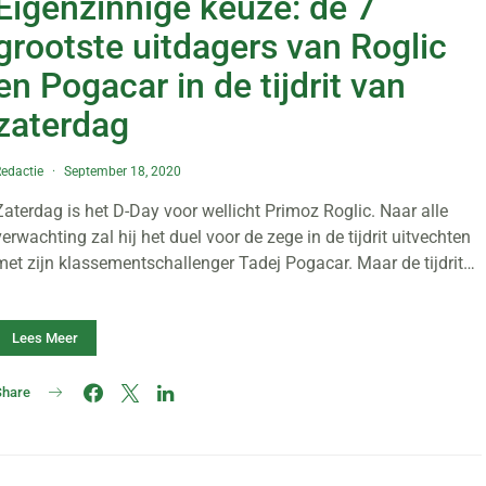
Eigenzinnige keuze: de 7
grootste uitdagers van Roglic
en Pogacar in de tijdrit van
zaterdag
edactie
September 18, 2020
Zaterdag is het D-Day voor wellicht Primoz Roglic. Naar alle
verwachting zal hij het duel voor de zege in de tijdrit uitvechten
met zijn klassementschallenger Tadej Pogacar. Maar de tijdrit…
Lees Meer
Share