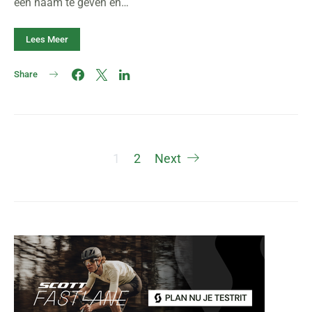
een naam te geven en…
Lees Meer
Share
Berichten
1
2
Next
paginering