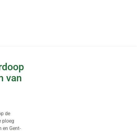
urdoop
m van
op de
e ploeg
 en Gent-