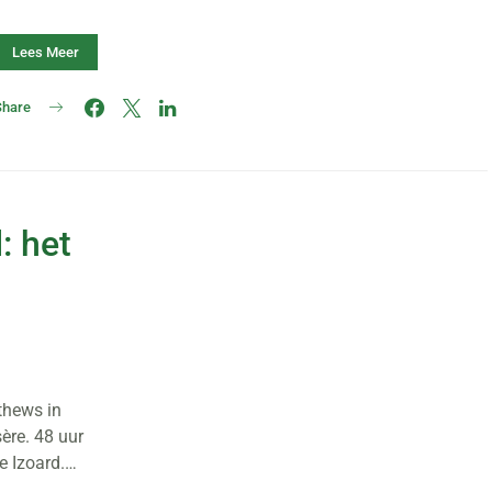
Lees Meer
Share
: het
thews in
ère. 48 uur
e Izoard.…