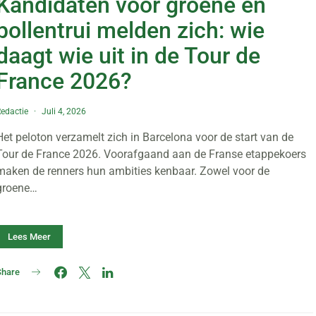
Kandidaten voor groene en
bollentrui melden zich: wie
daagt wie uit in de Tour de
France 2026?
edactie
Juli 4, 2026
Het peloton verzamelt zich in Barcelona voor de start van de
Tour de France 2026. Voorafgaand aan de Franse etappekoers
maken de renners hun ambities kenbaar. Zowel voor de
groene…
Lees Meer
Share