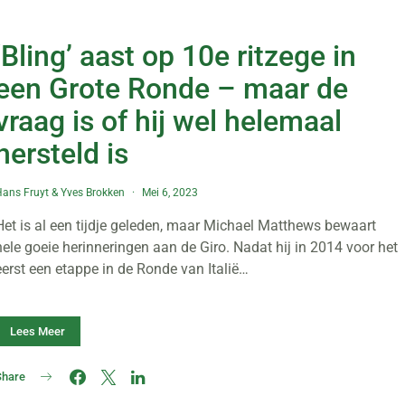
‘Bling’ aast op 10e ritzege in
een Grote Ronde – maar de
vraag is of hij wel helemaal
hersteld is
ans Fruyt
&
Yves Brokken
Mei 6, 2023
Het is al een tijdje geleden, maar Michael Matthews bewaart
hele goeie herinneringen aan de Giro. Nadat hij in 2014 voor het
eerst een etappe in de Ronde van Italië…
Lees Meer
Share