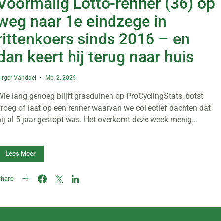
Voormalig Lotto-renner (36) op
weg naar 1e eindzege in
rittenkoers sinds 2016 – en
dan keert hij terug naar huis
irger Vandael
Mei 2, 2025
Wie lang genoeg blijft grasduinen op ProCyclingStats, botst
vroeg of laat op een renner waarvan we collectief dachten dat
hij al 5 jaar gestopt was. Het overkomt deze week menig…
Lees Meer
Share