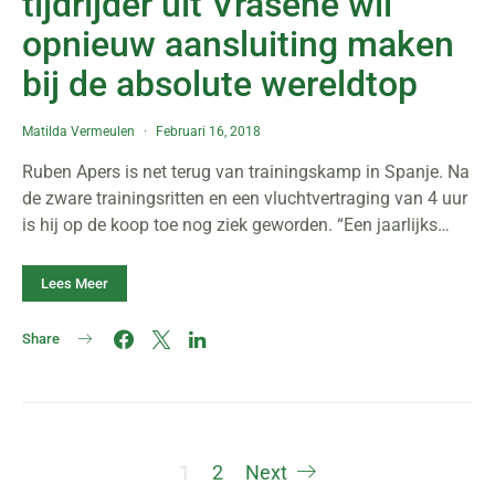
tijdrijder uit Vrasene wil
opnieuw aansluiting maken
bij de absolute wereldtop
Matilda Vermeulen
Februari 16, 2018
Ruben Apers is net terug van trainingskamp in Spanje. Na
de zware trainingsritten en een vluchtvertraging van 4 uur
is hij op de koop toe nog ziek geworden. “Een jaarlijks…
Lees Meer
Share
Berichten
1
2
Next