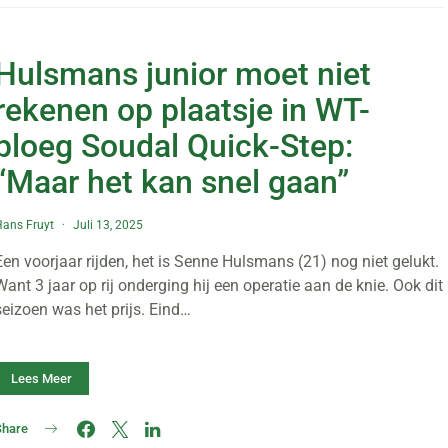
Hulsmans junior moet niet
rekenen op plaatsje in WT-
ploeg Soudal Quick-Step:
“Maar het kan snel gaan”
ans Fruyt
Juli 13, 2025
Een voorjaar rijden, het is Senne Hulsmans (21) nog niet gelukt.
Want 3 jaar op rij onderging hij een operatie aan de knie. Ook dit
seizoen was het prijs. Eind…
Lees Meer
Share