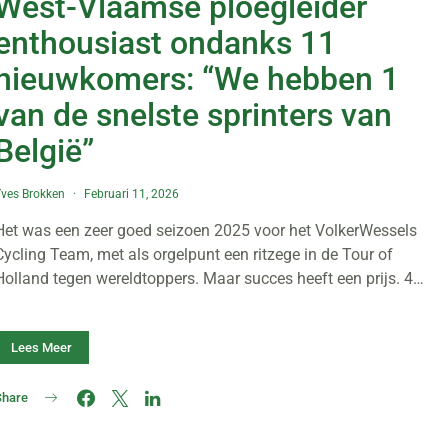
West-Vlaamse ploegleider
enthousiast ondanks 11
nieuwkomers: “We hebben 1
van de snelste sprinters van
België”
ves Brokken
Februari 11, 2026
Het was een zeer goed seizoen 2025 voor het VolkerWessels
Cycling Team, met als orgelpunt een ritzege in de Tour of
Holland tegen wereldtoppers. Maar succes heeft een prijs. 4…
Lees Meer
Share