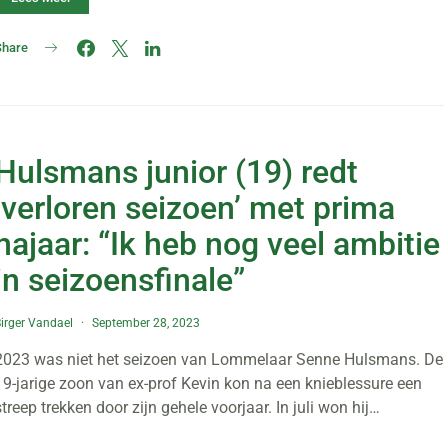
Share
Hulsmans junior (19) redt
‘verloren seizoen’ met prima
najaar: “Ik heb nog veel ambitie
in seizoensfinale”
irger Vandael
September 28, 2023
2023 was niet het seizoen van Lommelaar Senne Hulsmans. De
19-jarige zoon van ex-prof Kevin kon na een knieblessure een
streep trekken door zijn gehele voorjaar. In juli won hij…