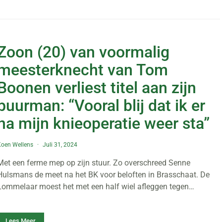
Zoon (20) van voormalig
meesterknecht van Tom
Boonen verliest titel aan zijn
buurman: “Vooral blij dat ik er
na mijn knieoperatie weer sta”
Koen Wellens
Juli 31, 2024
Met een ferme mep op zijn stuur. Zo overschreed Senne
Hulsmans de meet na het BK voor beloften in Brasschaat. De
Lommelaar moest het met een half wiel afleggen tegen…
Lees Meer