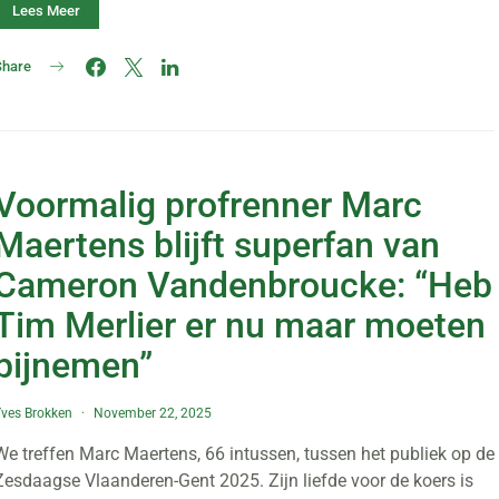
Lees Meer
Share
Voormalig profrenner Marc
Maertens blijft superfan van
Cameron Vandenbroucke: “Heb
Tim Merlier er nu maar moeten
bijnemen”
ves Brokken
November 22, 2025
We treffen Marc Maertens, 66 intussen, tussen het publiek op de
Zesdaagse Vlaanderen-Gent 2025. Zijn liefde voor de koers is