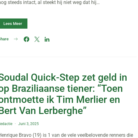
nog steeds intact, al steekt hij niet weg dat hij…
Lees Meer
Share
Soudal Quick-Step zet geld in
op Braziliaanse tiener: “Toen
ontmoette ik Tim Merlier en
Bert Van Lerberghe”
edactie
Juni 3, 2025
Henrique Bravo (19) is 1 van de vele veelbelovende renners die