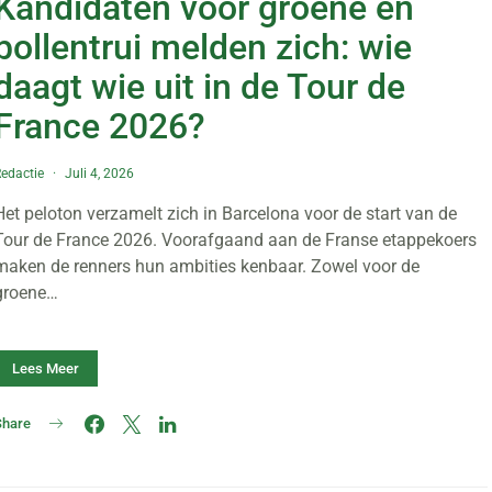
Kandidaten voor groene en
bollentrui melden zich: wie
daagt wie uit in de Tour de
France 2026?
edactie
Juli 4, 2026
Het peloton verzamelt zich in Barcelona voor de start van de
Tour de France 2026. Voorafgaand aan de Franse etappekoers
maken de renners hun ambities kenbaar. Zowel voor de
groene…
Lees Meer
Share