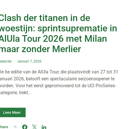
Clash der titanen in de
woestijn: sprintsuprematie in
AlUla Tour 2026 met Milan
maar zonder Merlier
edactie
Januari 7, 2026
De 6e editie van de AlUla Tour, die plaatsvindt van 27 tot 31
januari 2026, belooft een spectaculaire seizoensopener te
worden. Voor het eerst gepromoveerd tot de UCI ProSeries-
categorie, trekt…
Lees Meer
Share