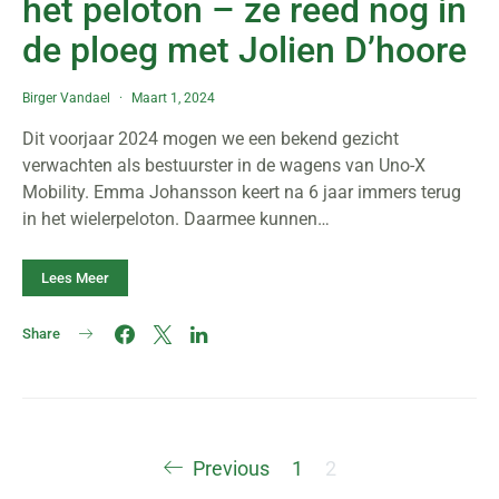
het peloton – ze reed nog in
de ploeg met Jolien D’hoore
Birger Vandael
Maart 1, 2024
Dit voorjaar 2024 mogen we een bekend gezicht
verwachten als bestuurster in de wagens van Uno-X
Mobility. Emma Johansson keert na 6 jaar immers terug
in het wielerpeloton. Daarmee kunnen…
Lees Meer
Share
Berichten
Previous
1
2