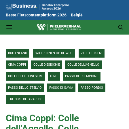
Beste Fietscontentplatform 2026 – België
BUITENLAND
WIELRENNEN OP DE WEG
ZELF FIETSEN!
CIMA COPPI
COLLE D'ESISCHIE
COLLE DELL'AGNELLO
COLLE DELLE FINESTRE
GIRO
PASSO DEL SEMPIONE
PASSO DELLO STELVIO
PASSO DI GAVIA
PASSO PORDOI
TRE CIME DI LAVAREDO
Cima Coppi: Colle
dell’Agnello, Colle