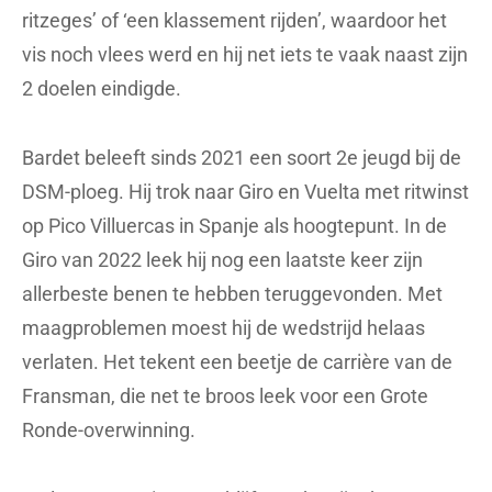
Afspraak in Le Lioran
Met heel wat verwachtingen trok de Fransman
naar de Giro 2024, waar hij wederom geen keuze
kon maken tussen ritzege en klassement. Hij
botste op de Bocca della Selva op Valentin Paret-
Peintre, kwam per ongeluk toch weer op een 6e
plaats in het klassement terecht en zakte tijdens de
laatste bergrit naar de 9e plaats. Symbolisch voor
zijn carrière.
Deze winter liet Bardet al weten dat hij voor de Tour