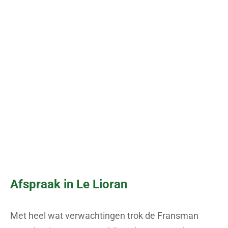
Lees meer artikels
Kandidaten voor groene en bollentrui
melden zich: wie daagt wie uit in de
Tour de France 2026?
LEES MEER
Franse chouchou koos voor
onbekend avontuur – maar dat
leidde tot de ontwikkeling van
baanbrekende racefietsen
LEES MEER
Titelverdediger, Vuelta-winnaar of
Nederlandse aanvaller? Onze 5
kandidaten voor de bolletjestrui in de
Tour de France 2024