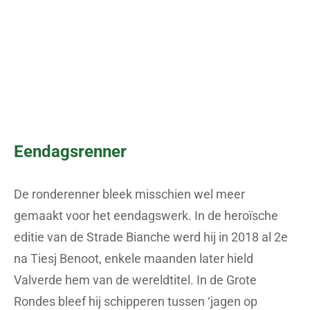
Bastenaken-Luik, waarin hij uiteindelijk als 2e
eindigde achter een ontketende Pogačar, maar wel
voor Mathieu van der Poel. Hij beloofde de foto in
te kaderen voor zijn zoon. Het zegt ook veel over de
instelling waarmee hij vandaag nog rondrijdt:
ambitieus, maar ook beseffende dat er een aantal
wonderkinderen zijn opgestaan.