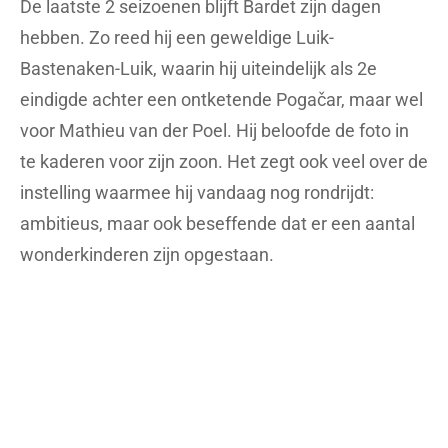
de knoop over het vervolg van zijn carrière
doorhakt. Het is nog altijd wachten op de finale
beslissing. Zijn grootste schrik is om langzaam weg
te glijden naar het niveau van middelmatigheid,
waardoor een afscheid in schoonheid niet meer
mogelijk is.
Het maakt dat de Fransman afstevent op een
klassieke catch-22, een paradoxale situatie waarin
het onmogelijk is om een gewenste uitkomst te
bereiken doordat de ‘regels’ dat vanwege
tegenstrijdigheden niet toelaten. Wint Bardet een
etappe in de Tour, dan bewijst hij dat hij nog steeds
mee kan op het hoogste niveau en wil hij bijgevolg