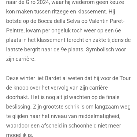
LEES MEER
Share
Tweet
Share
Birger Vandael
Birger maakte zelf 8 jaar lang deel uit van
het peloton. Nu is hij een
wielerromanticus die tonnen inspiratie
haalt uit de emotie op de fiets. De koers is
voor hem de dansende klimmer die
tussen een mensenzee naar boven
klautert, maar evengoed de bedroefde