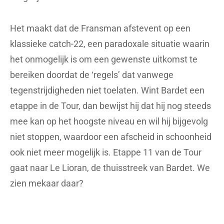
aanvaller die bij een overwinning naar een
overleden vriend in de hemel wijst. De
schrijver heeft standaard een miniatuur
wielrenner op zak, omdat het hem
herinnert aan de schoonheid van de
koers, de ultieme strijd van mens versus
natuur.