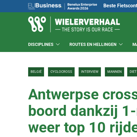
Beste Fietscon
DISCIPLINES
ROUTES EN HELLINGEN
M
BELGIË
CYCLOCROSS
INTERVIEW
MANNEN
DIE
Antwerpse crosse
boord dankzij 1
weer top 10 rijd