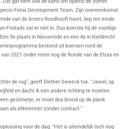
s. Dat gaf hem ook de kans om tijdens de zomer
Alpecin-Fenix Development Team. Zijn overeenkomst
ramide van de broers Roodhooft hoort, liep ten einde.
-Fristads zat er niet in. Dus koerste hij de voorbije
Een 3e plaats in Nieuwrode en een 4e in Kieldrecht
 zomerprogramma bestond uit koersen rond de
mer van 2021 onder meer nog de Ronde van de Elzas en
achter de rug”, geeft Diether Sweeck toe. “Jawel, op
jfeld en dacht ik een andere richting te moeten
b een gezinnetje, er moet dus brood op de plank
aan als eliterenner zonder contract.”
ossing voor de dag. “Het is uiteindelijk toch nog