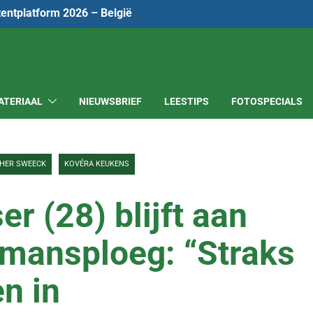
tentplatform 2026 – België
ATERIAAL
NIEUWSBRIEF
LEESTIPS
FOTOSPECIALS
THER SWEECK
KOVÉRA KEUKENS
r (28) blijft aan
-mansploeg: “Straks
en in