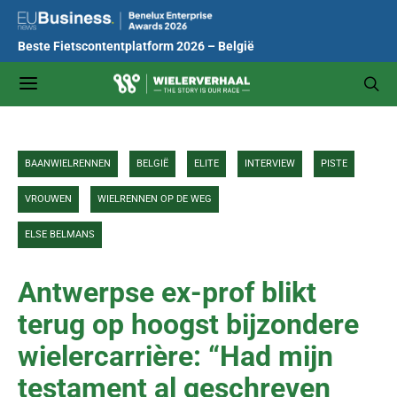
Beste Fietscontentplatform 2026 – België
BAANWIELRENNEN
BELGIË
ELITE
INTERVIEW
PISTE
VROUWEN
WIELRENNEN OP DE WEG
ELSE BELMANS
Antwerpse ex-prof blikt
terug op hoogst bijzondere
wielercarrière: “Had mijn
testament al geschreven