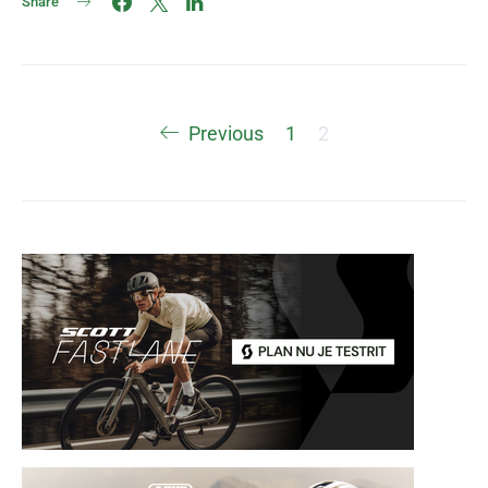
Share
Berichten
Previous
1
2
paginering