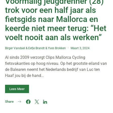
Voormalig jeugdrenner (28)
trok voor een half jaar als
fietsgids naar Mallorca en
keerde niet meer terug: “Het
voelt nooit aan als werken”
Birger Vandael
&
Eefje Brandt
&
Yves Brokken
Maart 3, 2024
Al sinds 2009 verzorgt Clips Mallorca Cycling
fietsvakanties op hoog niveau. Op het grootste eiland van
de Balearen neemt het Nederlands bedrijf van Luc ten
Haaf jou bij de hand…
Lees Meer
Share