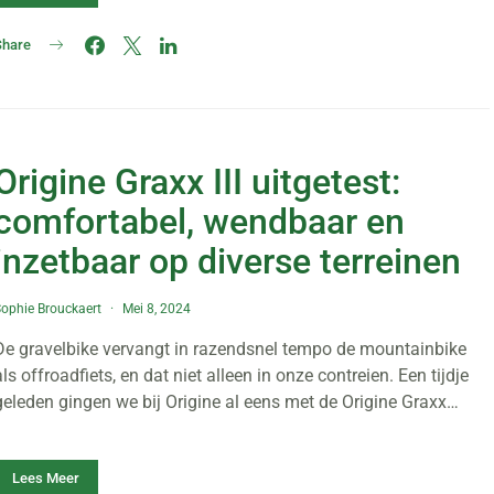
Share
Origine Graxx III uitgetest:
comfortabel, wendbaar en
inzetbaar op diverse terreinen
ophie Brouckaert
Mei 8, 2024
De gravelbike vervangt in razendsnel tempo de mountainbike
als offroadfiets, en dat niet alleen in onze contreien. Een tijdje
geleden gingen we bij Origine al eens met de Origine Graxx…
Lees Meer