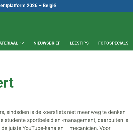
tentplatform 2026 – België
ATERIAAL
NIEUWSBRIEF
LEESTIPS
FOTOSPECIALS
rt
ers, sindsdien is de koersfiets niet meer weg te denken
phie studente sportbeleid en -management, daarbuiten is
an de juiste YouTube-kanalen – mecanicien. Voor