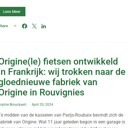
Lees Meer
Share
Origine(le) fietsen ontwikkeld
in Frankrijk: wij trokken naar de
gloednieuwe fabriek van
Origine in Rouvignies
ophie Brouckaert
April 20, 2024
Te midden van de kasseien van Parijs-Roubaix bevindt zich de
fabriek van Origine. Wat 11 jaar geleden begon in een garage is