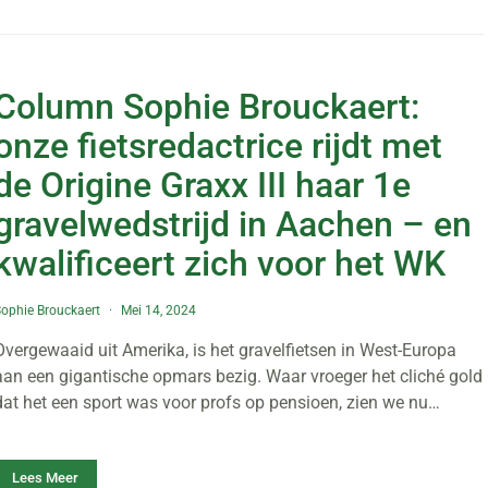
Column Sophie Brouckaert:
onze fietsredactrice rijdt met
de Origine Graxx III haar 1e
gravelwedstrijd in Aachen – en
kwalificeert zich voor het WK
ophie Brouckaert
Mei 14, 2024
Overgewaaid uit Amerika, is het gravelfietsen in West-Europa
aan een gigantische opmars bezig. Waar vroeger het cliché gold
dat het een sport was voor profs op pensioen, zien we nu…
Lees Meer