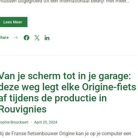
intussen uitgegroeid tot een internationaal bedrijf met meer…
Lees Meer
Share
Van je scherm tot in je garage:
deze weg legt elke Origine-fiets
af tijdens de productie in
Rouvignies
ophie Brouckaert
April 20, 2024
Bij de Franse fietsenbouwer Origine kan je op je computer een