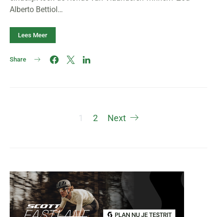
Alberto Bettiol…
Lees Meer
Share
Berichten
1
2
Next
paginering