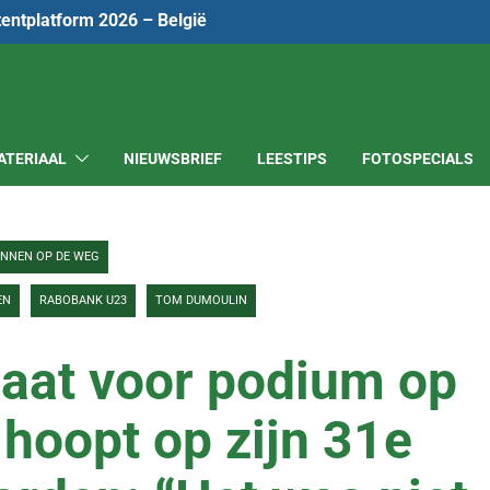
tentplatform 2026 – België
ATERIAAL
NIEUWSBRIEF
LEESTIPS
FOTOSPECIALS
ENNEN OP DE WEG
EN
RABOBANK U23
TOM DUMOULIN
gaat voor podium op
 hoopt op zijn 31e