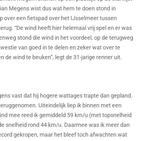
rian Megens wist dus wat hem te doen stond in
ep over een fietspad over het IJsselmeer tussen
 terug. “De wind heeft hier helemaal vrij spel en er was
enweg stond die wind in het voordeel, op de terugweg
westie van goed in te delen en zeker wat over te
de wind te beuken”, legt de 31-jarige renner uit.
ns vast dat hij hogere wattages trapte dan gepland.
teruggenomen. Uiteindelijk liep ik binnen met een
nd mee reed ik gemiddeld 59 km/u (met topsnelheid
 de snelheid rond 44 km/u. Daarmee was ik meer dan
ecord gekropen, maar het bleef toch afwachten wat