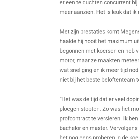
er een te duchten concurrent bij
meer aanzien. Het is leuk dat i
Met zijn prestaties komt Megens
haalde hij nooit het maximum uit
begonnen met koersen en heb vri
motor, maar ze maakten meteen 
wat snel ging en ik meer tijd no
niet bij het beste beloftenteam t
“Het was de tijd dat er veel d
ploegen stopten. Zo was het moe
profcontract te versieren. Ik be
bachelor en master. Vervolgens 
het nog eens proberen in de koe