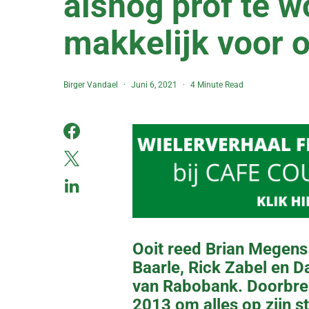
alsnog prof te w
makkelijk voor 
Birger Vandael
Juni 6, 2021
4 Minute Read
Ooit reed Brian Megens 
Baarle, Rick Zabel en D
van Rabobank. Doorbreke
2013 om alles op zijn st