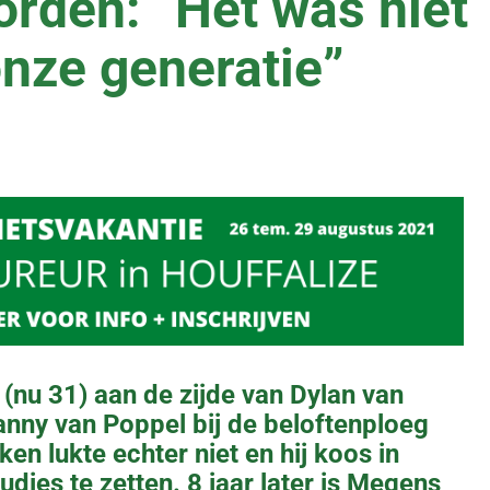
orden: “Het was niet
onze generatie”
(nu 31) aan de zijde van Dylan van
anny van Poppel bij de beloftenploeg
n lukte echter niet en hij koos in
udies te zetten. 8 jaar later is Megens