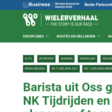
Beste Fietscon
DISCIPLINES
ROUTES EN HELLINGEN
M
ELITE
INTERVIEW
MANNEN
NEDERLAND
WIELR
BRIAN MEGENS
NK TIJDRIJDEN 2021
NK TIJDRIJDEN EMM
Barista uit Oss 
NK Tijdrijden en