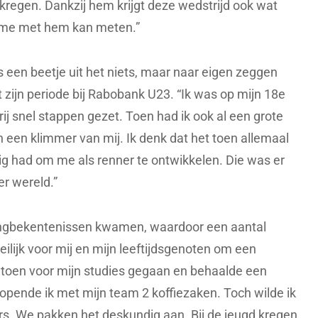
 kregen. Dankzij hem krijgt deze wedstrijd ook wat
k me met hem kan meten.”
 een beetje uit het niets, maar naar eigen zeggen
 zijn periode bij Rabobank U23. “Ik was op mijn 18e
j snel stappen gezet. Toen had ik ook al een grote
een klimmer van mij. Ik denk dat het toen allemaal
dig had om me als renner te ontwikkelen. Die was er
er wereld.”
opingbekentenissen kwamen, waardoor een aantal
ilijk voor mij en mijn leeftijdsgenoten om een
n toen voor mijn studies gegaan en behaalde een
opende ik met mijn team 2 koffiezaken. Toch wilde ik
rs. We pakken het deskundig aan. Bij de jeugd kregen