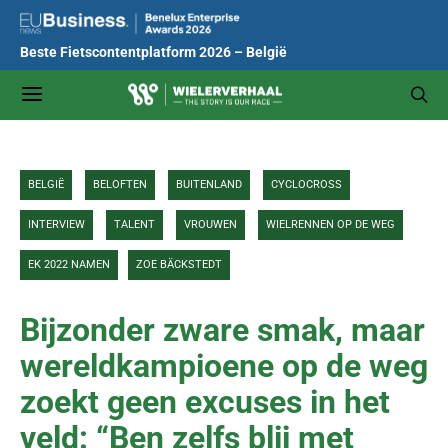
Beste Fietscontentplatform 2026 – België
BELGIË
BELOFTEN
BUITENLAND
CYCLOCROSS
INTERVIEW
TALENT
VROUWEN
WIELRENNEN OP DE WEG
EK 2022 NAMEN
ZOE BÄCKSTEDT
Bijzonder zware smak, maar
wereldkampioene op de weg
zoekt geen excuses in het
veld: “Ben zelfs blij met