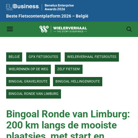
Beste Fietscontentplatform 2026 – België
BELGIË
GPX FIETSROUTES
WIELERVERHAAL FIETSROUTES
WIELRENNEN OP DE WEG
ZELF FIETSEN!
BINGOAL GRAVELROUTE
BINGOAL HELLINGENROUTE
BINGOAL RONDE VAN LIMBURG
Bingoal Ronde van Limburg:
200 km langs de mooiste
plaatsjes, met start en