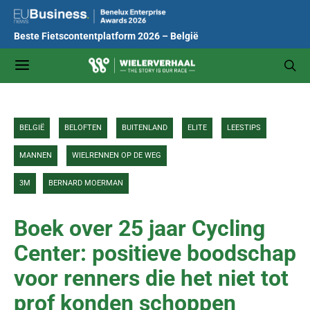
Beste Fietscontentplatform 2026 – België
BELGIË
BELOFTEN
BUITENLAND
ELITE
LEESTIPS
MANNEN
WIELRENNEN OP DE WEG
3M
BERNARD MOERMAN
Boek over 25 jaar Cycling
Center: positieve boodschap
voor renners die het niet tot
prof konden schoppen