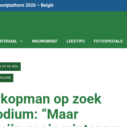
tentplatform 2026 – België
ATERIAAL
NIEUWSBRIEF
LEESTIPS
FOTOSPECIALS
N OP DE WEG
KELEIRE
wkopman op zoek
odium: “Maar