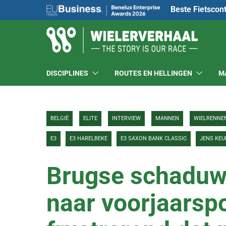
Beste Fietscon
DISCIPLINES
ROUTES EN HELLINGEN
M
BELGIË
ELITE
INTERVIEW
MANNEN
WIELRENNE
E3
E3 HARELBEKE
E3 SAXON BANK CLASSIC
JENS KEU
Brugse schadu
naar voorjaarsp