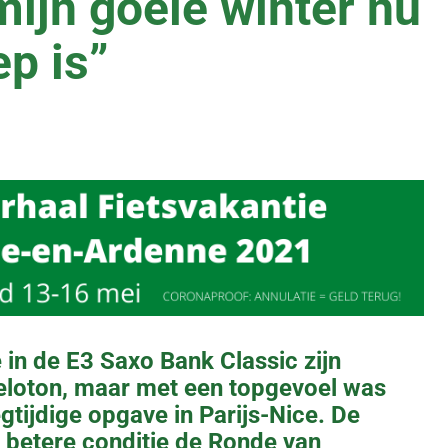
mijn goeie winter nu
p is”
in de E3 Saxo Bank Classic zijn
eloton, maar met een topgevoel was
egtijdige opgave in Parijs-Nice. De
 betere conditie de Ronde van