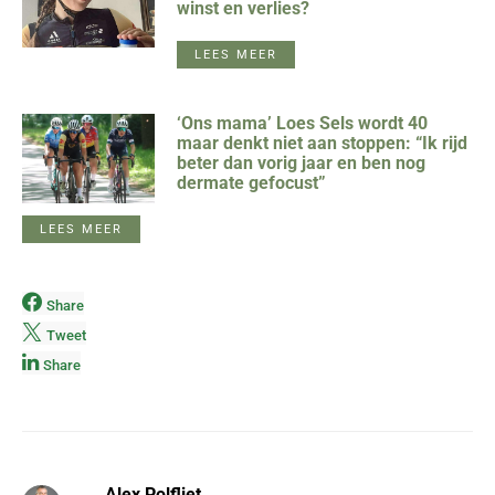
winst en verlies?
LEES MEER
‘Ons mama’ Loes Sels wordt 40
maar denkt niet aan stoppen: “Ik rijd
beter dan vorig jaar en ben nog
dermate gefocust”
LEES MEER
Share
Tweet
Share
Alex Polfliet