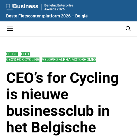
Beste Fietscontentplatform 2026 – België
BELGIË
ELITE
CEO'S FOR CYCLING
VELOPRO-ALPHA MOTORHOMES
CEO’s for Cycling
is nieuwe
businessclub in
het Belgische