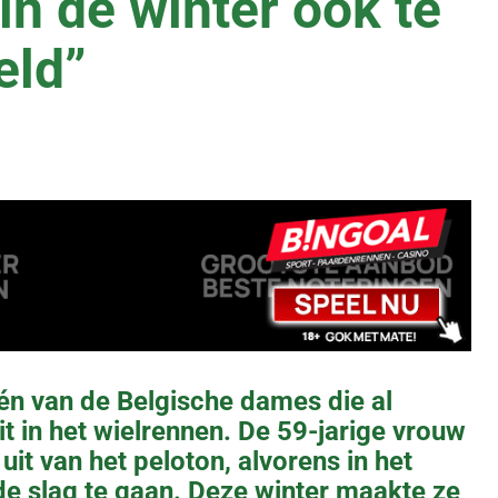
in de winter ook te
eld”
én van de Belgische dames die al
t in het wielrennen. De 59-jarige vrouw
uit van het peloton, alvorens in het
 slag te gaan. Deze winter maakte ze