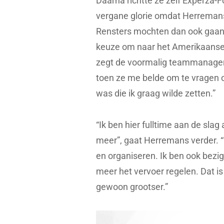
Daarna richtte ze zelf Experza-F
vergane glorie omdat Herremans 
Rensters mochten dan ook gaan, o
keuze om naar het Amerikaanse 
zegt de voormalig teammanager.
toen ze me belde om te vragen of
was die ik graag wilde zetten.”
“Ik ben hier fulltime aan de sla
meer”, gaat Herremans verder. “
en organiseren. Ik ben ook bezi
meer het vervoer regelen. Dat is
gewoon grootser.”