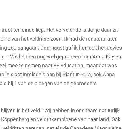
ntract ten einde liep. Het vervelende is dat je daar zit
eind van het veldritseizoen. Ik had de rensters laten
ing zou aangaan. Daarnaast gaf ik hen ook het advies
tellen. We hebben nog wel geprobeerd om Anna Kay en
ueel mee te nemen naar EF Education, maar dat was
erolle sloot inmiddels aan bij Plantur-Pura, ook Anna
ld bij 1 van de ploegen van de gebroeders
lijven in het veld. “Wij hebben in ons team natuurlijk
e Koppenberg en veldritkampioene van haar land. Ook
al veldritten gereden, net als de Canadese Magdaleine