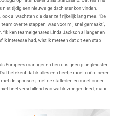
ootlogix op, later bekend als Starcasino. Dat team is
niet tijdig een nieuwe geldschieter kon vinden.
ok al wachtten die daar zelf rijkelijk lang mee. “De
team over te stappen, was voor mij snel gemaakt”,
 “Ik ken teameigenares Linda Jackson al langer en
 ik interesse had, wist ik meteen dat dit een stap
g als Europees manager en ben dus geen ploegleidster
Dat betekent dat ik alles een beetje moet coördineren
g met de sponsors, met de stafleden en moet onder
 niet heel verschillend van wat ik vroeger deed, maar