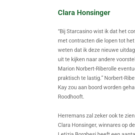
Clara Honsinger
“Bij Starcasino wist ik dat het co
met contracten die lopen tot het 
weten dat ik deze nieuwe uitdag
uit te kijken naar andere voors
Marion Norbert-Riberolle event
praktisch te lastig.” Norbert-Rib
Kay zou aan boord worden gehaa
Roodhooft.
Herremans zal zeker ook te zien b
Clara Honsinger, winnares op d
Letizia Borghesi heeft een aant