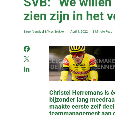
SVB: “We willen 
zien zijn in het v
Birger Vandael
&
Yves Brokken
April 1, 2022
3 Minute Read
Christel Herremans is é
bijzonder lang meedraai
maakte eerste zelf deel 
teammanagement aan de