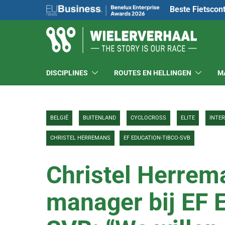
Beste Fietscon
DISCIPLINES
ROUTES EN HELLINGEN
M
BELGIË
BUITENLAND
CYCLOCROSS
ELITE
INTE
CHRISTEL HERREMANS
EF EDUCATION-TIBCO-SVB
Christel Herrem
manager bij EF 