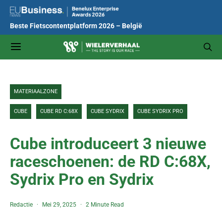
Beste Fietscontentplatform 2026 – België
MATERIAALZONE
CUBE
CUBE RD C:68X
CUBE SYDRIX
CUBE SYDRIX PRO
Cube introduceert 3 nieuwe
raceschoenen: de RD C:68X,
Sydrix Pro en Sydrix
Redactie
Mei 29, 2025
2 Minute Read