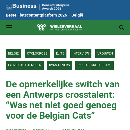
Beste Fietscontentplatform 2026 – België
BELGIË
CYCLOCROSS
ELITE
INTERVIEW
VROUWEN
FAUVE BASTIAENSSEN
IWAN GEVERS
PISSEI – GROEP T.O.M.
De opmerkelijke switch van
een Antwerps crosstalent:
“Was net niet goed genoeg
voor de Belgian Cats”