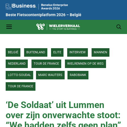
Beste Fietscontentplatform 2026 – België
BELGIË
BUITENLAND
ELITE
INTERVIEW
MANNEN
NEDERLAND
TOUR DE FRANCE
WIELRENNEN OP DE WEG
LOTTO-SOUDAL
MARC WAUTERS
RABOBANK
TOUR DE FRANCE
‘De Soldaat’ uit Lummen
over zijn onverwachte stoot:
“We hadden zelfs geen plan”