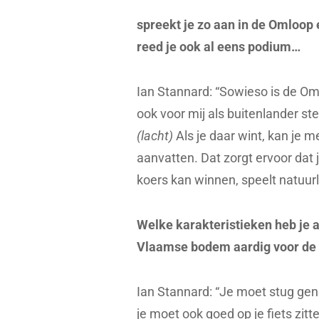
spreekt je zo aan in de Omloop
reed je ook al eens podium…
Ian Stannard: “Sowieso is de Oml
ook voor mij als buitenlander st
(lacht)
Als je daar wint, kan je m
aanvatten. Dat zorgt ervoor dat j
koers kan winnen,
speelt
natuurl
Welke karakteristieken heb je a
Vlaamse bodem aardig voor de
Ian Stannard: “Je moet stug gen
je moet ook goed op je fiets zitt