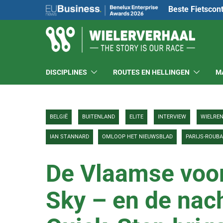
Beste Fietscon
DISCIPLINES
ROUTES EN HELLINGEN
M
BELGIË
BUITENLAND
ELITE
INTERVIEW
WIELRE
IAN STANNARD
OMLOOP HET NIEUWSBLAD
PARIJS-ROUBA
De Vlaamse voor
Sky – en de nac