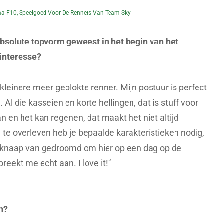
ma F10, Speelgoed Voor De Renners Van Team Sky
 absolute topvorm geweest in het begin van het
interesse?
 kleinere meer geblokte renner. Mijn postuur is perfect
l die kasseien en korte hellingen, dat is stuff voor
an en het kan regenen, dat maakt het niet altijd
e te overleven heb je bepaalde karakteristieken nodig,
nge knaap van gedroomd om hier op een dag op de
reekt me echt aan. I love it!”
n?