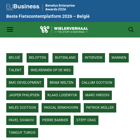
Beste Fietscontentplatform 2026 – België
BELGIË
BELOFTEN
BUITENLAND
INTERVIEW
MANNEN
TALENT
WIELRENNEN OP DE WEG
BMC DEVELOPMENT
BRAM WELTEN
CALLUM SCOTSON
JASPER PHILIPSEN
KLAAS LODEWYCK
MARC HIRSCHI
MILES SCOTSON
PASCAL EENKHOORN
PATRICK MÜLLER
PAVEL SIVAKOV
PIERRE BARBIER
STEFF CRAS
TANGUY TURGIS