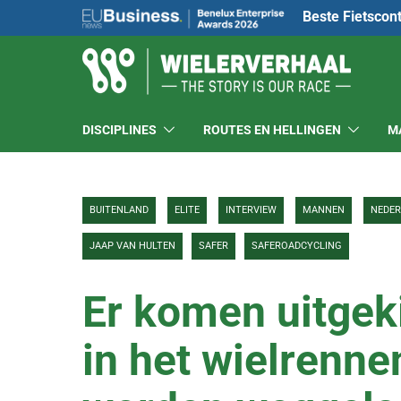
Beste Fietscon
DISCIPLINES
ROUTES EN HELLINGEN
M
BUITENLAND
ELITE
INTERVIEW
MANNEN
NEDE
JAAP VAN HULTEN
SAFER
SAFEROADCYCLING
Er komen uitgek
in het wielrenne