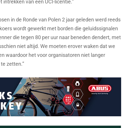
t intrekken van een UCI-licentie.”
bsen in de Ronde van Polen 2 jaar geleden werd reeds
n koers wordt gewerkt met borden die geluidssignalen
n renner die tegen 80 per uur naar beneden dendert, met
isschien niet altijd. We moeten erover waken dat we
n waardoor het voor organisatoren niet langer
 te zetten.”