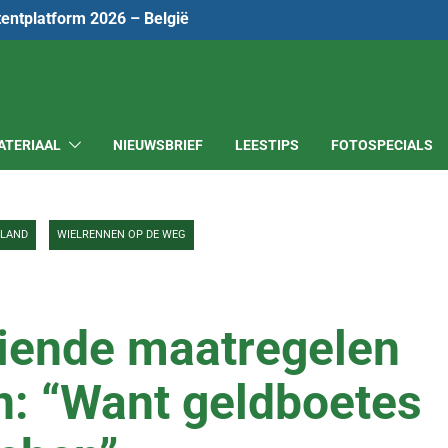
tentplatform 2026 – België
ATERIAAL
NIEUWSBRIEF
LEESTIPS
FOTOSPECIALS
RLAND
WIELRENNEN OP DE WEG
iende maatregelen
n: “Want geldboetes