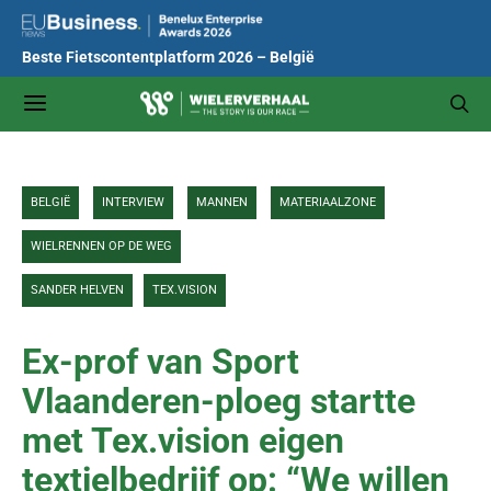
Beste Fietscontentplatform 2026 – België
BELGIË
INTERVIEW
MANNEN
MATERIAALZONE
WIELRENNEN OP DE WEG
SANDER HELVEN
TEX.VISION
Ex-prof van Sport
Vlaanderen-ploeg startte
met Tex.vision eigen
textielbedrijf op: “We willen