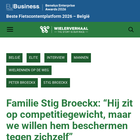
Beste Fietscontentplatform 2026 – België
BELGIË
ELITE
INTERVIEW
MANNEN
WIELRENNEN OP DE WEG
PETER BROECKX
STIG BROECKX
Familie Stig Broeckx: “Hij zit
op competitiegewicht, maar
we willen hem beschermen
tegen zichzelf”