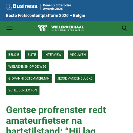
Beste Fietscontentplatform 2026 – België
BELGIË
ELITE
INTERVIEW
VROUWEN
WIELRENNEN OP DE WEG
GIOVANNI DETEMMERMAN
JESSE VANDENBULCKE
SCHELDEPELOTON
Gentse profrenster redt
amateurfietser na
hartstilstand: “Hij lag