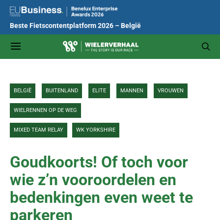
Beste Fietscontentplatform 2026 – België
BELGIË
BUITENLAND
ELITE
MANNEN
VROUWEN
WIELRENNEN OP DE WEG
MIXED TEAM RELAY
WK YORKSHIRE
Goudkoorts! Of toch voor
wie z’n vooroordelen en
bedenkingen even weet te
parkeren